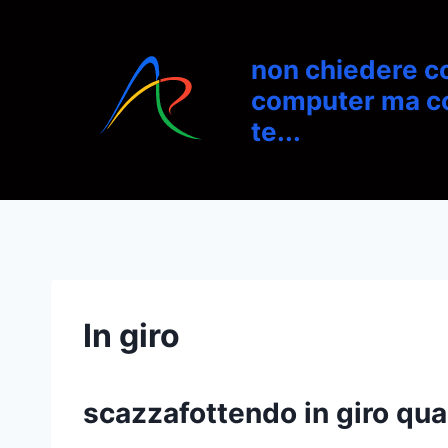
Salta
al
non chiedere co
contenuto
computer ma co
te...
In giro
scazzafottendo in giro qua